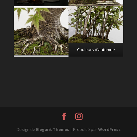
Couleurs d'automne
Design de
Elegant Themes
| Propulsé par
WordPress