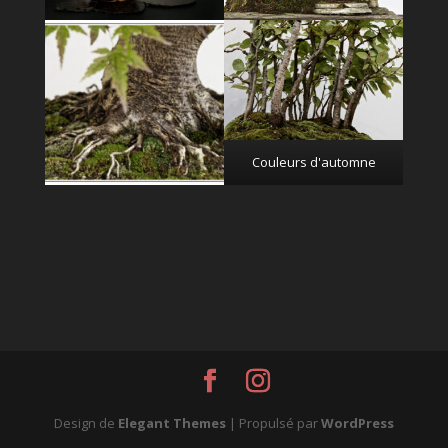
Couleurs d'automne
Design de
Elegant Themes
| Propulsé par
WordPress