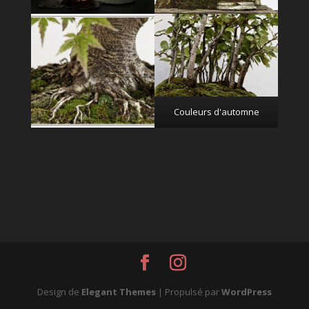
Couleurs d'automne
Design de
Elegant Themes
| Propulsé par
WordPress