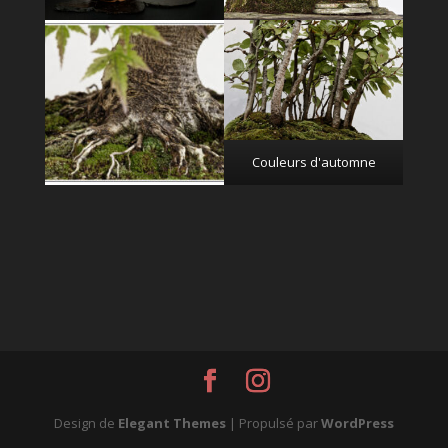
Couleurs d'automne
Design de
Elegant Themes
| Propulsé par
WordPress