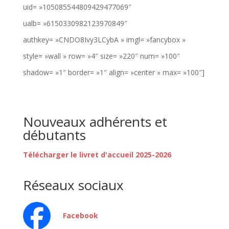
uid= »105085544809429477069″
ualb= »6150330982123970849″
authkey= »CNDO8Ivy3LCybA » imgl= »fancybox »
style= »wall » row= »4″ size= »220″ num= »100″
shadow= »1″ border= »1″ align= »center » max= »100″]
Nouveaux adhérents et
débutants
Télécharger le livret d'accueil 2025-2026
Réseaux sociaux
Facebook