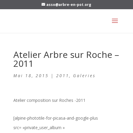
asso@arbre-en-pot.org
Atelier Arbre sur Roche –
2011
Mai 18, 2015
|
2011
,
Galeries
Atelier composition sur Roches -2011
[alpine-phototile-for-picasa-and-google-plus
src= »private_user_album »