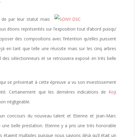
.
 de par leur statut mais
s étions représentés sur l’exposition tout d’abord puisqu’
roposer des compositions avec l’intention qu’elles puissent
éjà en tant que telle une réussite mais sur les cinq arbres
œil des sélectionneurs et se retrouvera exposé en très belle
qui se présentait à cette épreuve a vu son investissement
té. Certainement que les dernières indications de
Koji
 non négligeable.
i un concours du nouveau talent et Etienne et Jean-Marc
sé une belle prestation. Etienne y a pris une très honorable
 étaient multiples puisque nous savions déjà qu’il était un